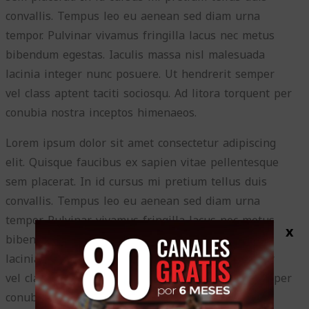
convallis. Tempus leo eu aenean sed diam urna
tempor. Pulvinar vivamus fringilla lacus nec metus
bibendum egestas. Iaculis massa nisl malesuada
lacinia integer nunc posuere. Ut hendrerit semper
vel class aptent taciti sociosqu. Ad litora torquent per
conubia nostra inceptos himenaeos.
Lorem ipsum dolor sit amet consectetur adipiscing
elit. Quisque faucibus ex sapien vitae pellentesque
sem placerat. In id cursus mi pretium tellus duis
convallis. Tempus leo eu aenean sed diam urna
tempor. Pulvinar vivamus fringilla lacus nec metus
x
bibendum egestas. Iaculis massa nisl malesuada
lacinia integer nunc posuere. Ut hendrerit semper
vel class aptent taciti sociosqu. Ad litora torquent per
conubia nostra inceptos himenaeos.