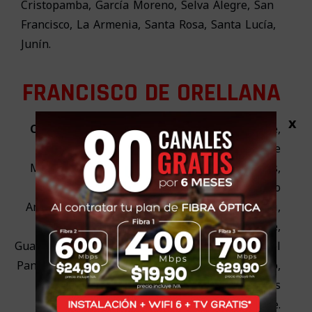
Cristopamba, García Moreno, Selva Alegre, San
Francisco, La Armenia, Santa Rosa, Santa Lucía,
Junín.
FRANCISCO DE ORELLANA
x
COCA:
30 Abril, 24 de Mayo, 12 de Noviembre,
Barrio Central, Barrio Conhogar, Barrio 20 de
Mayo, Ñucanchi huasi, La Florida, Los Rosales,
Turismo Ecológico, Las Américas, Paraíso
Amazónico, Santa Rosa, Luis Guerra, Julio Llori,
El Moretal, Camba huasi, 6 de Diciembre,
Guadalupe Larriva, La Playita, El Control, Flor del
Pantano, Flor de Oriente, Nuevo Coca, El Rancho,
Bellavista, Unión Imbabureña, Fuerza de los
pobres, Lucha de los pobres, 27 de Octubre.