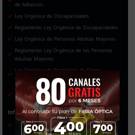
de Adhesión
Ley Orgánica de Discapacidades
Reglamento Ley Orgánica de Discapacidades
Ley Orgánica de Personas Adultas Mayores
Reglamento Ley Orgánica de las Personas
Adultas Mayores
Ley Orgánica de Protección de Datos
x
Personales
Reglamento Ley Orgánica de Protección de
Datos Personales
Información Adicional
Términos y Condiciones