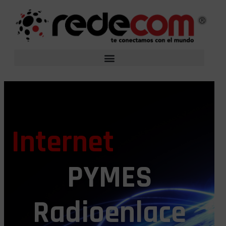
Internet
PYMES
Radioenlace