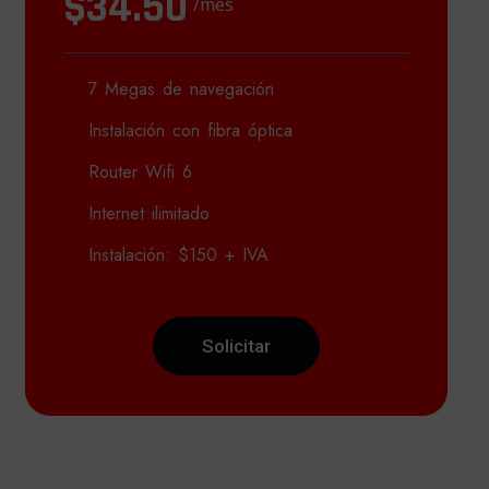
$34.50
/mes
7 Megas de navegación
Instalación con fibra óptica
Router Wifi 6
Internet ilimitado
Instalación: $150 + IVA
Solicitar