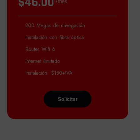
$46.00
/mes
200 Megas de navegación
Instalación con fibra óptica
Router Wifi 6
Internet ilimitado
Instalación: $150+IVA
Solicitar