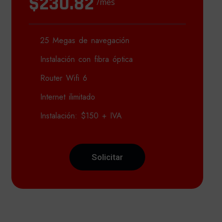
$230.82
/mes
25 Megas de navegación
Instalación con fibra óptica
Router Wifi 6
Internet ilimitado
Instalación: $150 + IVA
Solicitar