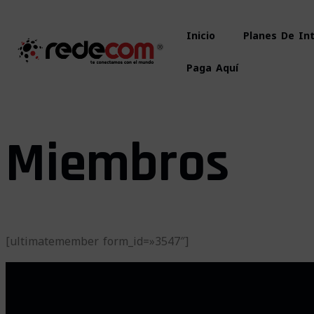
Inicio
Planes De In
Paga Aquí
Miembros
[ultimatemember form_id=»3547″]