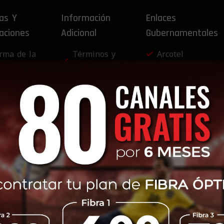
as Y
Información
Enlaces
aciones
Adicional
Gubernamentales
rma de la
Términos y
Arcotel
idad del
Condiciones
Ministerio de
vicio
Capacidad de
Telecomunicacio
rma de
Tráfico de
y de la Sociedad 
ndiciones
Salida
la Información
Protección De Dat
nerales
Internacional a
ntratos de
Internet
Política de
hesión
Compartición
Privacidad
y Orgánica
de
Política de
Infraestructura
Protección de Da
scapacidades
glamento