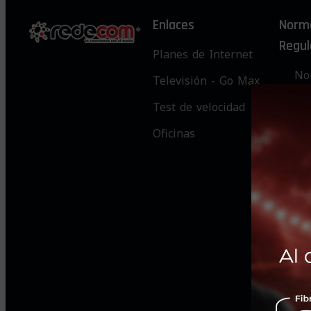
Enlaces
Norm
Regul
Planes de Internet
No
Televisión - Go Max
Cal
Test de velocidad
Ser
Oficinas
No
Co
Ge
Co
Ad
Le
de
Di
Re