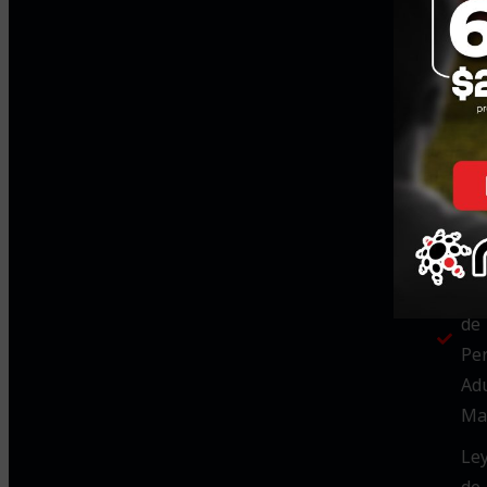
Le
de
Di
Le
de
Ad
Ma
Re
Le
de 
Pe
Ad
Ma
Le
de 