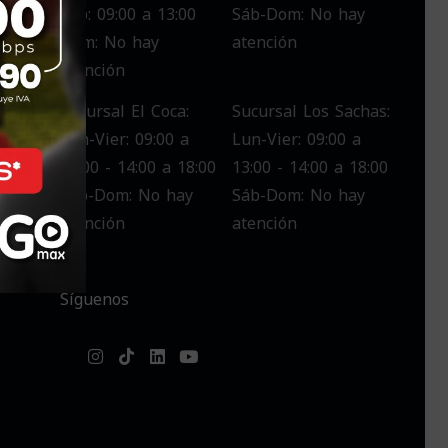
Sáb: 09:00 a 13:00
Sáb-Dom: No hay
Dom: No hay
atención
atención
Sucursal El Coca:
Sucursal Los Sachas:
Lun-Vier: 09:00 a
Lun-Vier: 09:00 a
13:00 - 14:00 a 18:00
13:00 - 14:00 a 18:00
Sáb-Dom: No hay
Sáb-Dom: No hay
atención
atención
Síguenos