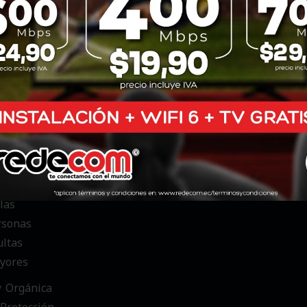
y Orgánica
scapacidades
y Orgánica
 Personas
ultas
yores
glamento
y Orgánica
las
rsonas
ultas
yores
y Orgánica
Protección