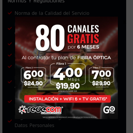
Normas Y Regulaciones
Norma de la Calidad del Servicio
x
Norma de Condiciones Generales Contratos
de Adhesión
Ley Orgánica de Discapacidades
Reglamento Ley Orgánica de Discapacidades
Ley Orgánica de Personas Adultas Mayores
Reglamento Ley Orgánica de las Personas
Adultas Mayores
Ley Orgánica de Protección de Datos
Personales
Reglamento Ley Orgánica de Protección de
Datos Personales