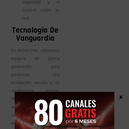
seguridad y el
control sobre tu
red.
Tecnología De
Vanguardia
En REDECOM, utilizamos
equipos de última
generación para
garantizar una
instalación sencilla y un
rendimiento óptimo.
x
Nuestros puntos de
acceso son compatibles
con tecnologías
avanzadas como WiFi 6,