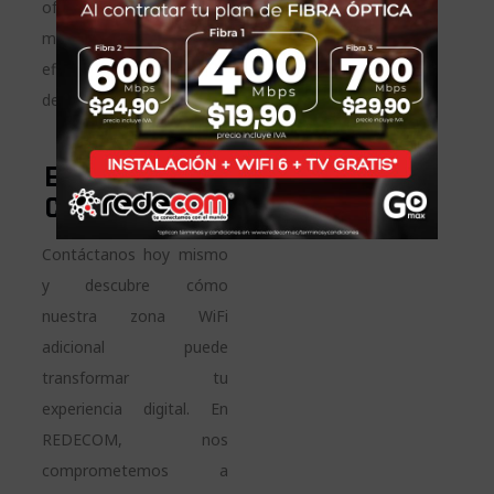
ofreciendo velocidades
más rápidas y mayor
eficiencia en la gestión
de múltiples conexiones.
¿Interesado
En Mejorar Tu
Conectividad?
Contáctanos hoy mismo
y descubre cómo
nuestra zona WiFi
adicional puede
transformar tu
experiencia digital. En
REDECOM, nos
comprometemos a